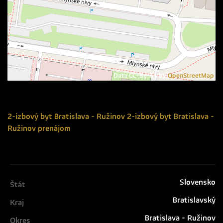
Data CC-By-SA by
OpenStreetMap
2-izbový byt
Bratislava - Ružinov
2-izbový byt Bratislava -
Ružinov prenájom
Slovensko
Štát
Bratislavský
Kraj
Bratislava - Ružinov
Okres