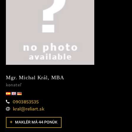
Mgr. Michal Král, MBA
konateľ
0903853535
kral@reliart.sk
MAKLÉR MÁ 44 PONÚK