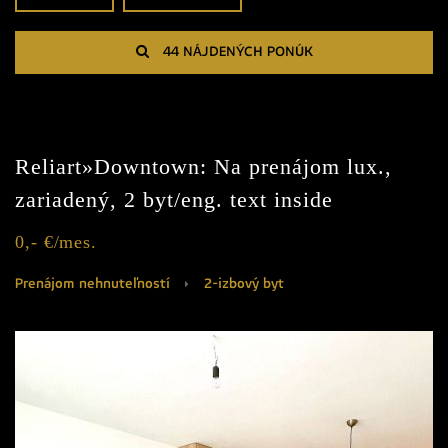
44 NÁJDENÝCH PONÚK
Reliart»Downtown: Na prenájom lux.,
zariadený, 2 byt/eng. text inside
0,- €/mes.
Prenájom nehnuteľností
2-izbový byt