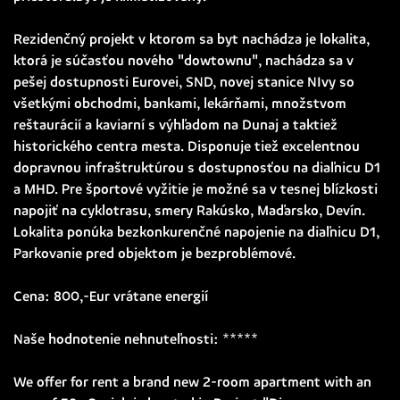
Rezidenčný projekt v ktorom sa byt nachádza je lokalita,
ktorá je súčasťou nového "dowtownu", nachádza sa v
pešej dostupnosti Eurovei, SND, novej stanice NIvy so
všetkými obchodmi, bankami, lekárňami, množstvom
reštaurácií a kaviarní s výhľadom na Dunaj a taktiež
historického centra mesta. Disponuje tiež excelentnou
dopravnou infraštruktúrou s dostupnosťou na diaľnicu D1
a MHD. Pre športové vyžitie je možné sa v tesnej blízkosti
napojiť na cyklotrasu, smery Rakúsko, Maďarsko, Devín.
Lokalita ponúka bezkonkurenčné napojenie na diaľnicu D1,
Parkovanie pred objektom je bezproblémové.
Cena: 800,-Eur vrátane energií
Naše hodnotenie nehnuteľnosti: *****
We offer for rent a brand new 2-room apartment with an