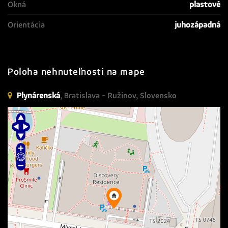
Okná
plastové
Orientácia
juhozápadná
Poloha nehnuteľnosti na mape
Plynárenská
, Bratislava - Ružinov, Slovensko