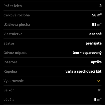
Počet izieb
2
Celková rozloha
58 m²
Úžitková plocha
58 m²
Vlastníctvo
osobné
Status
prenajaté
Odvoz odpadu
áno - separovaný
Internet
optika
Kúpeľňa
vaňa a sprchovací kút
Vykurovanie
Balkón
Lódžia
5 m²