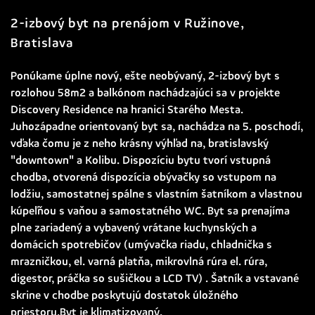
2-izbový byt na prenájom v Ružinove,
Bratislava
Ponúkame úplne nový, ešte neobývaný, 2-izbový byt s
rozlohou 58m2 a balkónom nachádzajúci sa v projekte
Discovery Residence na hranici Starého Mesta.
Juhozápadne orientovaný byt sa, nachádza na 5. poschodí,
vďaka čomu je z neho krásny výhľad na, bratislavský
"downtown" a Kolibu. Dispozíciu bytu tvorí vstupná
chodba, otvorená dispozícia obývačky so vstupom na
lodžiu, samostatnej spálne s vlastním šatníkom a vlastnou
kúpeľňou s vaňou a samostatného WC. Byt sa prenajíma
plne zariadený a vybavený vrátane kuchynských a
domácich spotrebičov (umývačka riadu, chladnička s
mrazničkou, el. varná platňa, mikrovlná rúra el. rúra,
digestor, práčka so sušičkou a LCD TV) . Šatník a vstavané
skrine v chodbe poskytujú dostatok úložného
priestoru.Byt je klimatizovaný.