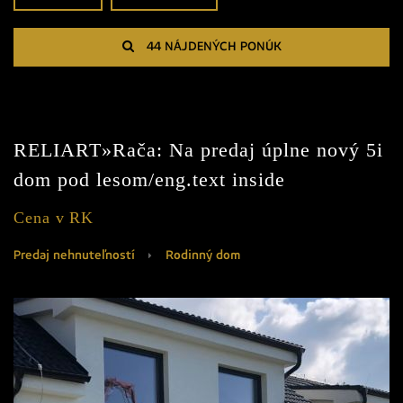
44 NÁJDENÝCH PONÚK
RELIART»Rača: Na predaj úplne nový 5i
dom pod lesom/eng.text inside
Cena v RK
Predaj nehnuteľností
Rodinný dom