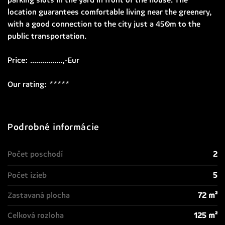
parking slots in the yard in front of the house. The
location guarantees comfortable living near the greenery,
with a good connection to the city just a 450m to the
public transportation.
Price: ................,-Eur
Our rating: *****
Podrobné informácie
Počet poschodí
2
Počet izieb
5
Zastavaná plocha
72 m²
Celková rozloha
125 m²