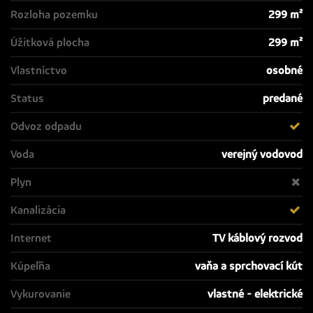
Rozloha pozemku
299 m²
Úžitková plocha
299 m²
Vlastníctvo
osobné
Status
predané
Odvoz odpadu
Voda
verejný vodovod
Plyn
Kanalizácia
Internet
TV káblový rozvod
Kúpeľňa
vaňa a sprchovací kút
Vykurovanie
vlastné - elektrické