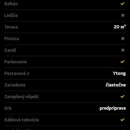
Balkón
Lódžia
Terasa
20 m²
Pivnica
Garáž
Parkovanie
Postavené z
Ytong
Zariadenie
čiastočne
Zateplený objekt
Krb
predpríprava
Káblová televízia