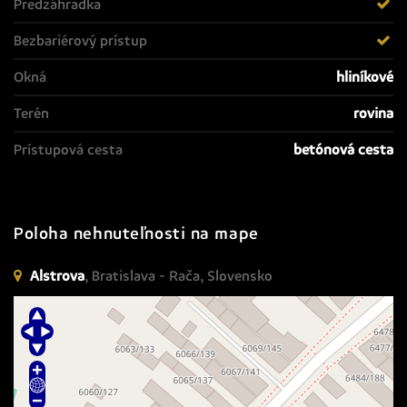
Predzáhradka
Bezbariérový prístup
Okná
hliníkové
Terén
rovina
Prístupová cesta
betónová cesta
Poloha nehnuteľnosti na mape
Alstrova
, Bratislava - Rača, Slovensko