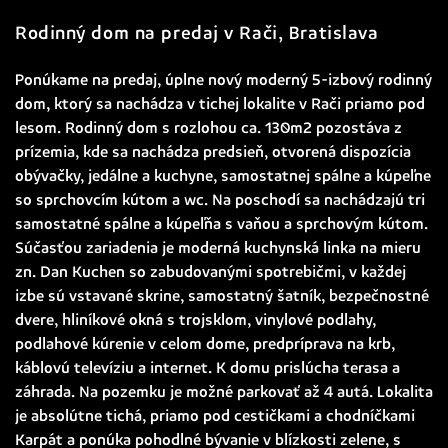
Rodinný dom na predaj v Rači, Bratislava
Ponúkame na predaj, úplne nový moderný 5-izbový rodinný
dom, ktorý sa nachádza v tichej lokalite v Rači priamo pod
lesom. Rodinný dom s rozlohou ca. 130m2 pozostáva z
prízemia, kde sa nachádza predsieň, otvorená dispozícia
obývačky, jedálne a kuchyne, samostatnej spálne a kúpeľne
so sprchovcím kútom a wc. Na poschodí sa nachádzajú tri
samostatné spálne a kúpeľňa s vaňou a sprchovým kútom.
Súčasťou zariadenia je moderná kuchynská linka na mieru
zn. Dan Kuchen so zabudovanými spotrebičmi, v každej
izbe sú vstavané skrine, samostatný šatník, bezpečnostné
dvere, hliníkové okná s trojsklom, vinylové podlahy,
podlahové kúrenie v celom dome, predpríprava na krb,
káblovú televíziu a internet. K domu prislúcha terasa a
záhrada. Na pozemku je možné parkovať až 4 autá. Lokalita
je absolútne tichá, priamo pod cestičkami a chodníčkami
Karpát a ponúka pohodlné bývanie v blízkosti zelene, s